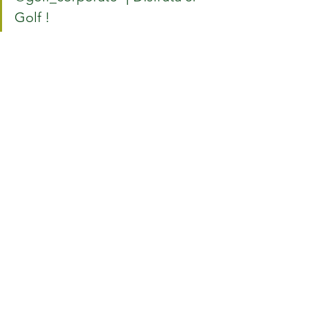
Golf !	
#Golf
#Torneos
#CircuitoCorporate
#DisfrutaElGolf
Ver todo
Entradas recientes