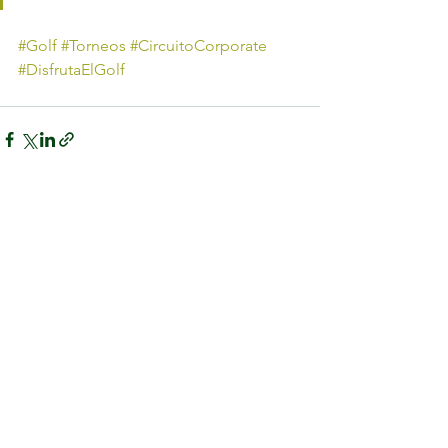
#Golf
#Torneos
#CircuitoCorporate
#DisfrutaElGolf
Ver todo
Entradas recientes