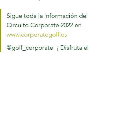
Sigue toda la información del 
Circuito Corporate 2022 en 
www.corporategolf.es
@golf_corporate 	¡ Disfruta el 
Golf !	
#Golf
#Torneos
#CircuitoCorporate
#DisfrutaElGolf
Ver todo
Entradas recientes