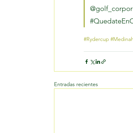
#QuedateEnC
#Rydercup
#Medinah
Entradas recientes