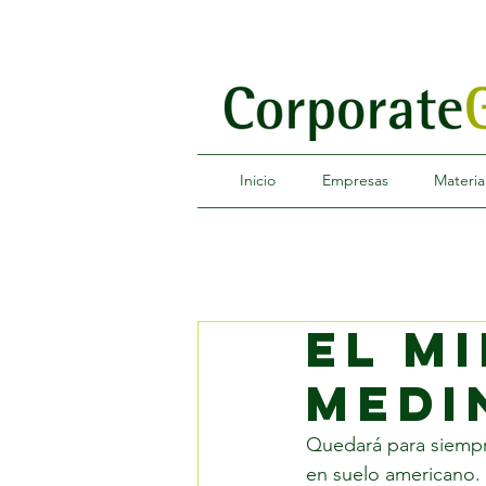
Inicio
Empresas
Materia
el m
medi
Quedará para siempre
en suelo americano.