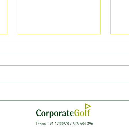
nuevo volvo
la
EX60 EN
So
corporate
co
Tlfnos - 91 1733978 / 626 684 396