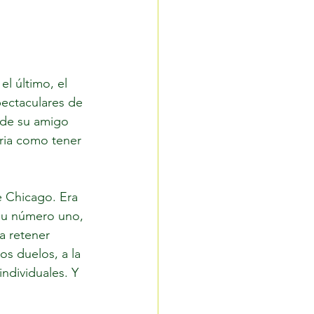
 el último, el 
pectaculares de 
 de su amigo 
oria como tener 
e Chicago. Era 
su número uno, 
a retener 
os duelos, a la 
ndividuales. Y