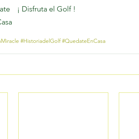
@golf_corporate 	¡ Disfruta el Golf !	
asa
Miracle
#HistoriadelGolf
#QuedateEnCasa