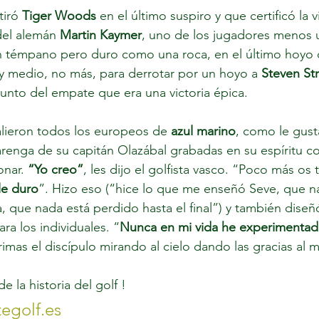
iró 
Tiger Woods
 en el último suspiro y que certificó la vi
del alemán
 Martin Kaymer
, uno de los jugadores menos 
n témpano pero duro como una roca, en el último hoyo 
y medio, no más, para derrotar por un hoyo a
 Steven Str
punto del empate que era una victoria épica.
alieron todos los europeos de 
azul marino
, como le gust
arenga de su capitán Olazábal grabadas en su espíritu c
onar.
 “Yo creo”
, les dijo el golfista vasco. “Poco más os
le duro
”. Hizo eso (“hice lo que me enseñó Seve, que n
, que nada está perdido hasta el final”) y también diseñ
ara los individuales. “
Nunca en mi vida he experimenta
grimas el discípulo mirando al cielo dando las gracias al 
 la historia del golf !
egolf.es