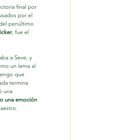
ctoria final por 
usados por el 
del penúltimo 
icker
, fue el 
aba a Seve, y 
omo un lema al 
 tengo que 
ada termina 
ó una 
do una emoción 
maestro.