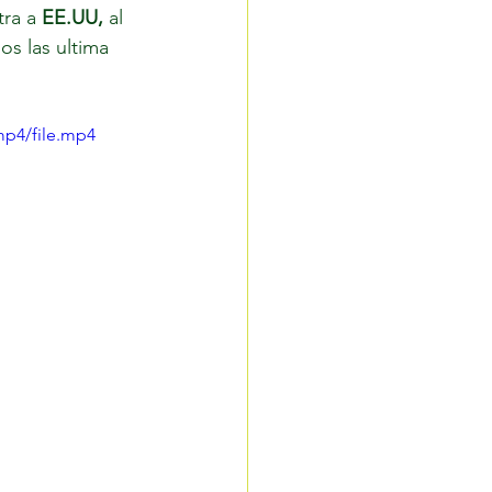
ra a 
EE.UU,
 al 
mos las ultima 
mp4/file.mp4