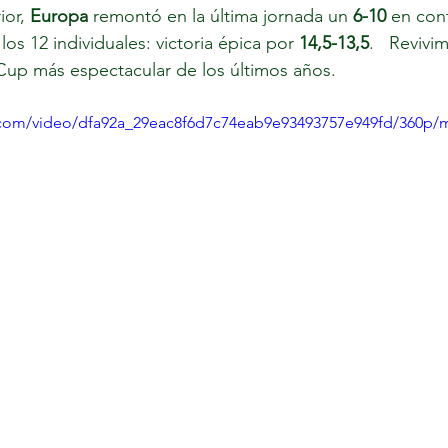
ior, 
Europa 
remontó en la última jornada un 
6-10
 en cont
os 12 individuales: victoria épica por 
14,5-13,5
.   Revivi
Cup más espectacular de los últimos años.
ic.com/video/dfa92a_29eac8f6d7c74eab9e93493757e949fd/360p/