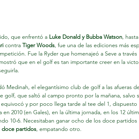
ido, que enfrentó a
 Luke Donald y Bubba Watson
, hasta
i 
contra 
Tiger Woods
, fue una de las ediciones más es
competición. Fue la Ryder que homenajeó a Seve a través
mostró que en el golf es tan importante creer en la vict
eguirla. 
ó Medinah, el elegantísimo club de golf a las afueras d
 golf, que saltó al campo pronto por la mañana, salvo 
 equivocó y por poco llega tarde al tee del 1, dispuesto 
en 2010 (en Gales), en la última jornada, en los 12 últim
do 10-6. Necesitaban ganar ocho de los doce partidos i
 doce partidos
, empatando otro. 