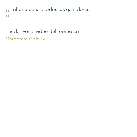
¡¡ Enhorabuena a todos los ganadores 
!! 
Puedes ver el vídeo del torneo en 
Corporate Golf TV
Sigue toda la información del 
Circuito Corporate 2022 en 
www.corporategolf.es
@golf_corporate 	¡ Disfruta el 
Golf !	
#Golf
#Torneos
#CircuitoCorporate
#DisfrutaElGolf