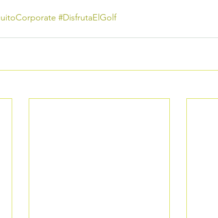
cuitoCorporate
#DisfrutaElGolf