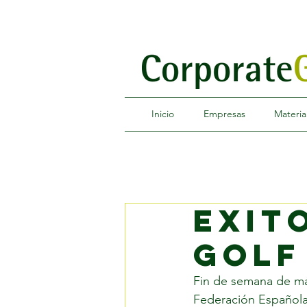
Inicio
Empresas
Materia
Exit
golf
Fin de semana de máx
Federación Española 