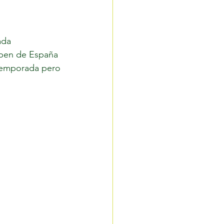
ada 
Open de España 
 temporada pero 