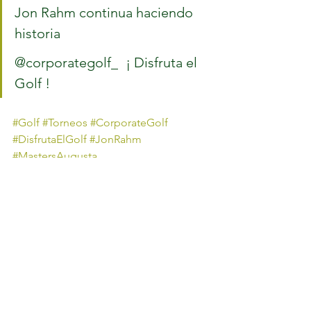
Jon Rahm continua haciendo 
historia
@corporategolf_ 	¡ Disfruta el 
Golf !	
#Golf
#Torneos
#CorporateGolf
#DisfrutaElGolf
#JonRahm
#MastersAugusta
Ver todo
Entradas recientes