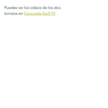
Puedes ver los vídeos de los dos 
torneos en 
Corporate Golf TV
Sigue toda la información del 
Circuito Corporate 2024 en 
www.corporategolf.es
@corporategolf_ 	¡ Disfruta el 
Golf !	
#Golf
#Torneos
#CircuitoCorporate
#DisfrutaElGolf