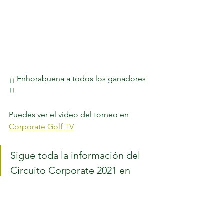
¡¡ Enhorabuena a todos los ganadores 
!! 
Puedes ver el vídeo del torneo en 
Corporate Golf TV
Sigue toda la información del 
Circuito Corporate 2021 en 
www.corporategolf.es
@golf_corporate 	¡ Disfruta el 
Golf !	