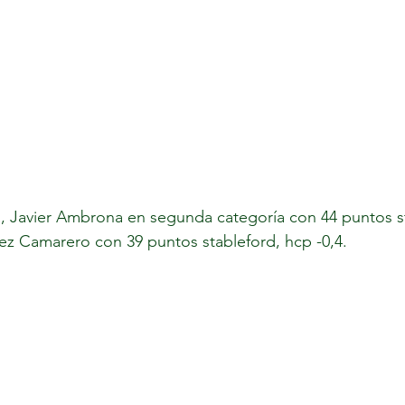
, 
Javier Ambrona en segunda categoría con 44 puntos st
16,3 y Manuel Golzalez Camarero con 39 puntos stableford, hcp -0,4. 	