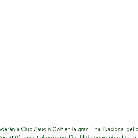
erán a Club Zaudin Golf en la gran Final Nacional del ci
sort (Valencia) el próximo 13 y 14 de noviembre fueron